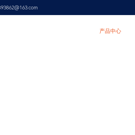
893862@163.com
首页
产品中心
精湛技术，严谨品质