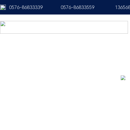
0576-86833339
0576-86833559
13656