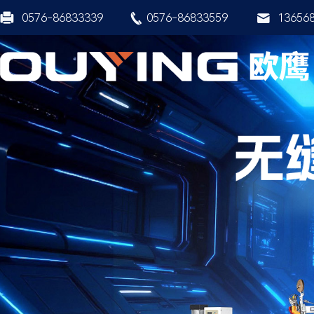
0576-86833339
0576-86833559
13656